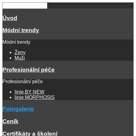
Úvod
Módní trendy
Módní trendy
Ženy
Muži
Profesionální péče
Profesionální péče
linie BY NEW
linie MORPHOSIS
Fotogalerie
Ceník
Certifikáty a školení