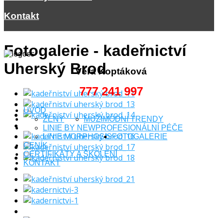
Kontakt
Fotogalerie - kadeřnictví
Uherský Brod
Věra Koptáková
777 241 997
ÚVOD
ŽENY
MUŽI
MÓDNÍ TRENDY
LINIE BY NEW
PROFESIONÁLNÍ PÉČE
LINIE MORPHOSIS
FOTOGALERIE
CENÍK
CERTIFIKÁTY A ŠKOLENÍ
KONTAKT