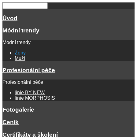
Úvod
Módní trendy
Módní trendy
Ženy
Muži
Profesionální péče
Profesionální péče
linie BY NEW
linie MORPHOSIS
Fotogalerie
Ceník
Certifikáty a školení