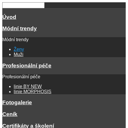
Úvod
Módní trendy
Módní trendy
Ženy
Muži
Profesionální péče
Profesionální péče
linie BY NEW
linie MORPHOSIS
Fotogalerie
Ceník
Certifikáty a školení