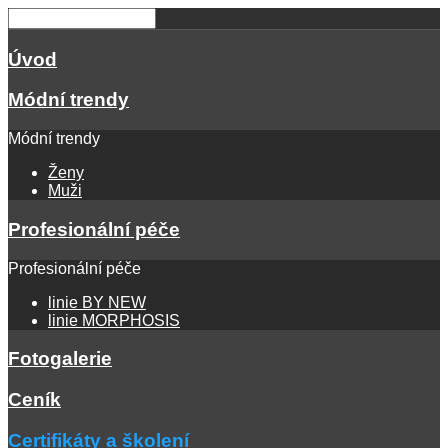
Úvod
Módní trendy
Módní trendy
Ženy
Muži
Profesionální péče
Profesionální péče
linie BY NEW
linie MORPHOSIS
Fotogalerie
Ceník
Certifikáty a školení